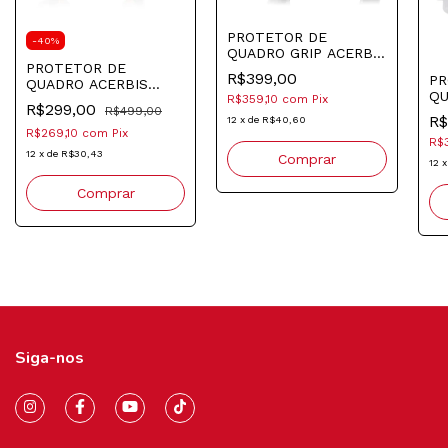
PROTETOR DE
-
40
%
QUADRO GRIP ACERBIS
PROTETOR DE
YAMAHA 2006-2025
R$399,00
PR
QUADRO ACERBIS
FANTIC
QU
BETA 2020-2024
R$359,10
com
Pix
R$299,00
R$499,00
HU
VERMELHO
R$
12
x
de
R$40,60
20
R$269,10
com
Pix
R$
12
x
de
R$30,43
12
Siga-nos