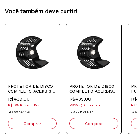
Você também deve curtir!
PROTETOR DE DISCO
PROTETOR DE DISCO
PR
COMPLETO ACERBIS
COMPLETO ACERBIS
FU
HONDA YAMAHA
KTM HUSQ GASGAS
HU
R$439,00
R$439,00
R$
KAWASAKI SHERCO
PRETO
LA
R$395,10
com
Pix
R$395,10
com
Pix
R$
PRETO
12
x
de
R$44,67
12
x
de
R$44,67
12